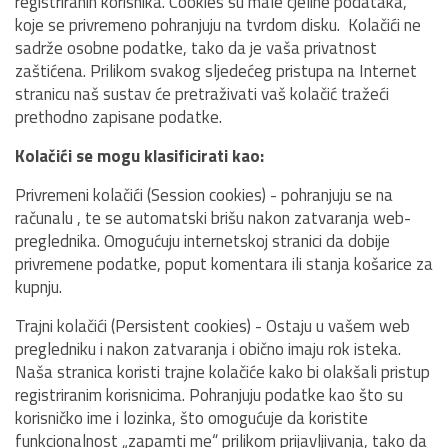
registriranih korisnika. Cookies su male cjeline podataka,
koje se privremeno pohranjuju na tvrdom disku. Kolačići ne
sadrže osobne podatke, tako da je vaša privatnost
zaštićena. Prilikom svakog sljedećeg pristupa na Internet
stranicu naš sustav će pretraživati vaš kolačić tražeći
prethodno zapisane podatke.
Kolačići se mogu klasificirati kao:
Privremeni kolačići (Session cookies) - pohranjuju se na
računalu , te se automatski brišu nakon zatvaranja web-
preglednika. Omogućuju internetskoj stranici da dobije
privremene podatke, poput komentara ili stanja košarice za
kupnju.
Trajni kolačići (Persistent cookies) - Ostaju u vašem web
pregledniku i nakon zatvaranja i obično imaju rok isteka.
Naša stranica koristi trajne kolačiće kako bi olakšali pristup
registriranim korisnicima. Pohranjuju podatke kao što su
korisničko ime i lozinka, što omogućuje da koristite
funkcionalnost „zapamti me“ prilikom prijavljivanja, tako da