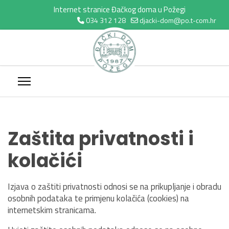
Internet stranice Đačkog doma u Požegi
034 312 128
djacki-dom@po.t-com.hr
Zaštita privatnosti i
kolačići
Izjava o zaštiti privatnosti odnosi se na prikupljanje i obradu
osobnih podataka te primjenu kolačića (cookies) na
internetskim stranicama.