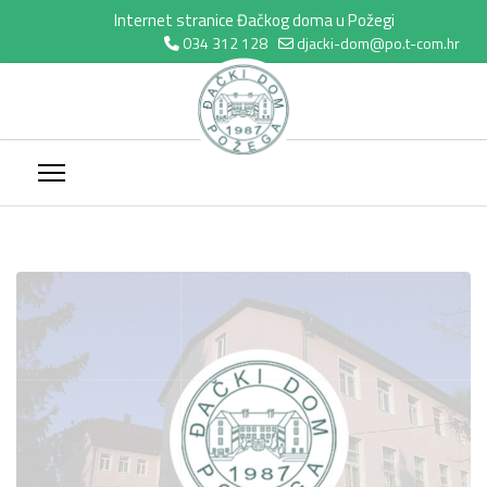
Internet stranice Đačkog doma u Požegi
034 312 128
djacki-dom@po.t-com.hr