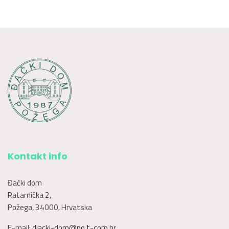
Kontakt info
Đački dom
Ratarnička 2,
Požega, 34000, Hrvatska
E-mail:
djacki-dom@po.t-com.hr