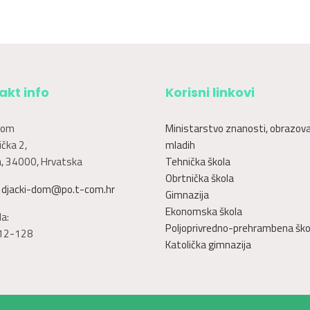
akt info
Korisni linkovi
dom
Ministarstvo znanosti, obrazova
čka 2,
mladih
, 34000, Hrvatska
Tehnička škola
Obrtnička škola
:
djacki-dom@po.t-com.hr
Gimnazija
Ekonomska škola
a:
Poljoprivredno-prehrambena ško
12-128
Katolička gimnazija