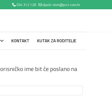
034 312 128
djacki-dom@po.t-com.hr
KONTAKT
KUTAK ZA RODITELJE
risničko ime bit će poslano na