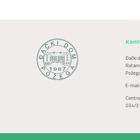
Kont
Đački 
Ratarni
Požega
E-mail
Central
034/3