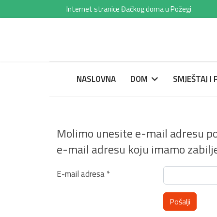
Internet stranice Đačkog doma u Požegi
NASLOVNA
DOM
SMJEŠTAJ I
Molimo unesite e-mail adresu po
e-mail adresu koju imamo zabilj
E-mail adresa
*
Pošalji