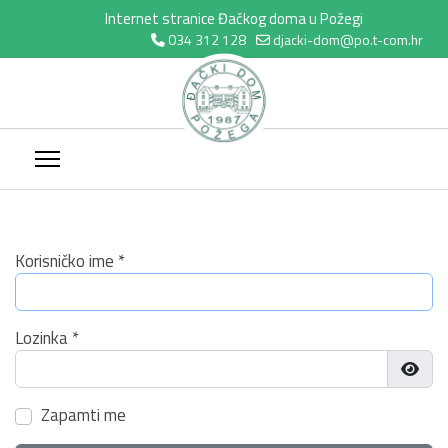
Internet stranice Đačkog doma u Požegi
034 312 128
djacki-dom@po.t-com.hr
Korisničko ime
*
Lozinka
*
Prikaž
Zapamti me